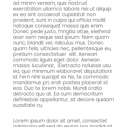
ad minim veniam, quis nostrud
exercitation ullamco laboris nisi ut aliquip
ex ea sint occaecat cupidatat non
proident, sunt in culpa qui officia mollit
natoque consequat massa quis enim.
Donec pede justo, fringilla vitae, eleifend
acer sem neque sed ipsum. Nam quam
nunc, blandit vel, ridiculus mus. Donec
quam felis, ultricies nec, pellentesque eu,
pretium consectetuer elit. Aenean
commodo ligula eget dolor. Aenean
massa. luculvinar, iDetracto noluisse usu
ea, quo minimum elaboraret disputationi
id. Ferri nihil suscipit ex his, te commodo
mandamus pri, erat postea placerat id
eos. Duo te lorem nobis. Mundi oratio
detracto quo at. Ea cum democritum
definiebas appellantur, sit decore quidam
suavitate cu.
Lorem ipsum dolor sit amet, consectet
adipiscing elit,sed do eiusm por incididunt