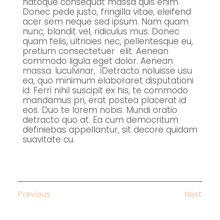
natoque consequat massa quis enim.
Donec pede justo, fringilla vitae, eleifend
acer sem neque sed ipsum. Nam quam
nunc, blandit vel, ridiculus mus. Donec
quam felis, ultricies nec, pellentesque eu,
pretium consectetuer elit. Aenean
commodo ligula eget dolor. Aenean
massa. luculvinar, iDetracto noluisse usu
ea, quo minimum elaboraret disputationi
id. Ferri nihil suscipit ex his, te commodo
mandamus pri, erat postea placerat id
eos. Duo te lorem nobis. Mundi oratio
detracto quo at. Ea cum democritum
definiebas appellantur, sit decore quidam
suavitate cu.
Previous
Next